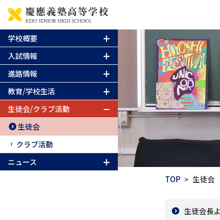
学校概要
入試情報
進路情報
教育/学校生活
生徒会/クラブ活動
生徒会
クラブ活動
ニュース
TOP
生徒会
生徒会長