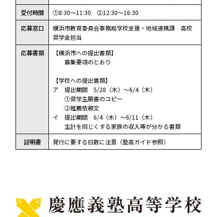
受付時間
①8:30～11:30 ②12:30～16:30
応募窓口
横浜市教育委員会事務局学校支援・地域連携課 高校
奨学金担当
応募書類
【横浜市への提出書類】
募集要項のとおり
【学校への提出書類】
ア 提出期間 5/28（木）～6/4（木）
①奨学生願書のコピー
②推薦依頼文
イ 提出期間 6/4（木）～6/11（木）
生計を同じくする家族の収入等が分かる書類
証明書
発行に要する日数に注意（塾高ガイド参照）