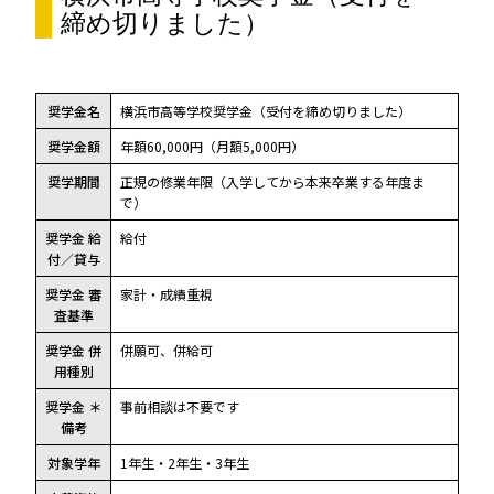
締め切りました）
奨学金名
横浜市高等学校奨学金（受付を締め切りました）
奨学金額
年額60,000円（月額5,000円）
奨学期間
正規の修業年限（入学してから本来卒業する年度ま
で）
奨学金 給
給付
付／貸与
奨学金 審
家計・成績重視
査基準
奨学金 併
併願可、併給可
用種別
奨学金 ＊
事前相談は不要です
備考
対象学年
1年生・2年生・3年生