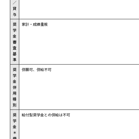
／
貸
与
奨
家計・成績重視
学
金
審
査
基
準
奨
併願可、併給不可
学
金
併
用
種
別
奨
給付型奨学金との併給は不可
学
金
＊
備