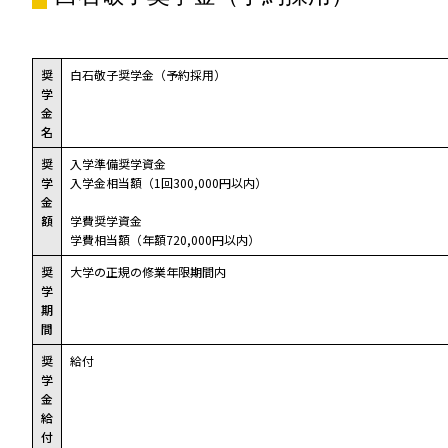
奨
白石敬子奨学金（予約採用）
学
金
名
奨
入学準備奨学資金
学
入学金相当額（1回300,000円以内）
金
額
学費奨学資金
学費相当額（年額720,000円以内）
奨
大学の正規の修業年限期間内
学
期
間
奨
給付
学
金
給
付