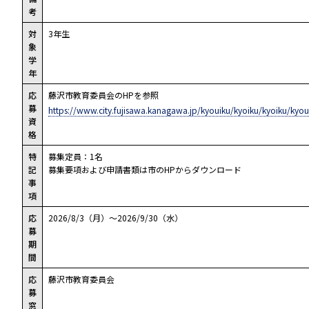
考
対
3年生
象
学
年
応
藤沢市教育委員会のHPを参照
募
https://www.city.fujisawa.kanagawa.jp/kyouiku/kyoiku/kyoiku/kyou
資
格
特
募集定員：1名
記
募集要項および申請書類は市のHPからダウンロード
事
項
応
2026/8/3（月）～2026/9/30（水）
募
期
間
応
藤沢市教育委員会
募
窓