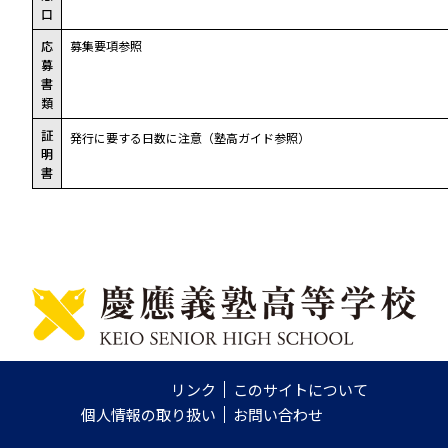
口
応
募集要項参照
募
書
類
証
発行に要する日数に注意（塾高ガイド参照）
明
書
リンク
このサイトについて
個人情報の取り扱い
お問い合わせ