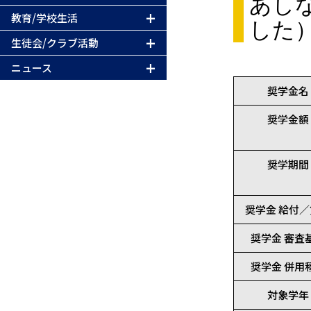
あし
教育/学校生活
した
生徒会/クラブ活動
ニュース
奨学金名
奨学金額
奨学期間
奨学金 給付
奨学金 審査
奨学金 併用
対象学年