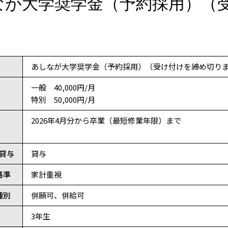
なが大学奨学金（予約採用）（
）
あしなが大学奨学金（予約採用）（受け付けを締め切り
一般 40,000円/月
特別 50,000円/月
2026年4月分から卒業（最短修業年限）まで
／貸与
貸与
基準
家計重視
種別
併願可、併給可
3年生