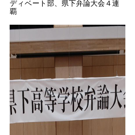
ディベート部、県下弁論大会４連
覇