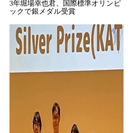
3年堀場幸也君、国際標準オリンピ
ックで銀メダル受賞