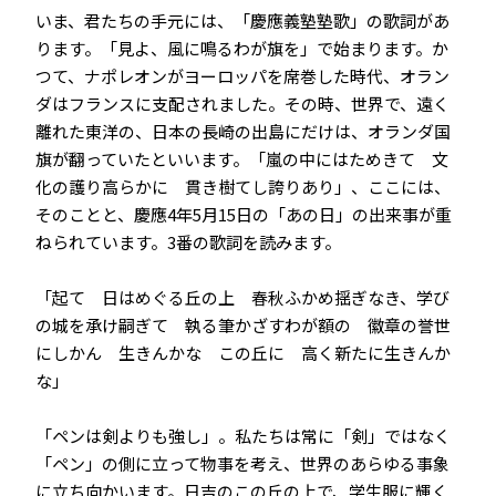
いま、君たちの手元には、「慶應義塾塾歌」の歌詞があ
ります。「見よ、風に鳴るわが旗を」で始まります。か
つて、ナポレオンがヨーロッパを席巻した時代、オラン
ダはフランスに支配されました。その時、世界で、遠く
離れた東洋の、日本の長崎の出島にだけは、オランダ国
旗が翻っていたといいます。「嵐の中にはためきて 文
化の護り高らかに 貫き樹てし誇りあり」、ここには、
そのことと、慶應4年5月15日の「あの日」の出来事が重
ねられています。3番の歌詞を読みます。
「起て 日はめぐる丘の上 春秋ふかめ揺ぎなき、学び
の城を承け嗣ぎて 執る筆かざすわが額の 徽章の誉世
にしかん 生きんかな この丘に 高く新たに生きんか
な」
「ペンは剣よりも強し」――。私たちは常に「剣」ではなく
「ペン」の側に立って物事を考え、世界のあらゆる事象
に立ち向かいます。日吉のこの丘の上で、学生服に輝く