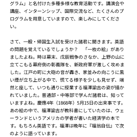
グラム」と名付けた多種多様な教育活動です。講演会や
講座、インターンシップ、国際交流など、たくさんのプ
ログラムを用意していますので、楽しみにしてくださ
い。
さて、一般・帰国生入試を受けた諸君に聞きます。英語
の問題を覚えているでしょうか？ 「一枚の絵」があり
ましたよね。時は幕末、戊辰戦争のさなか、上野の山に
立てこもる幕府側の彰義隊を、新政府軍が激しく攻めま
した。江戸の町に大砲の音が轟き、家並みの向こうに黒
い煙が立ち上がる中で、慌てる様子を少しも見せず、端
然と座して、いつも通りに授業する福澤諭吉の姿が描か
れていました。普通部・中等部で学んだ諸君は、知って
いますよね。慶應4年（1868年）5月15日の出来事です。
あの絵の中で、福澤諭吉が教科書にしていたのは、ウェ
ーランドというアメリカの学者が書いた経済学の本で
す。もちろん英語です。福澤は晩年に『福翁自伝』で次
のように語っています。