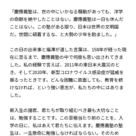
「慶應義塾は、世の中にいかなる騒動があっても、洋学
の命脈を絶やしたことはない。慶應義塾は一日も休んだ
ことはない。この塾がある限り、日本は世界の文明国
だ。世間に頓着するな、と大勢の少年を励ました。」
この日の出来事と福澤が遺した言葉は、158年が経った現
在に至るまで、慶應義塾の中で何度も思い出されてきま
した。私の経験で言えば、2011年の東日本大震災のと
き、そして2020年、新型コロナウイルス感染症が猛威を
振るったときです。どんな困難に直面しても、教育を続
けなければ、という強い意志が、私たちの中にはありま
した。
新入生の諸君、君たちが取り組むべき最も大切なこと
は、勉強することです。この至極当たり前のことを、入
学の日に、私はあえて君たちに伝えます。慶應義塾の塾
生は、一生懸命に勉強しなければならない。そのため