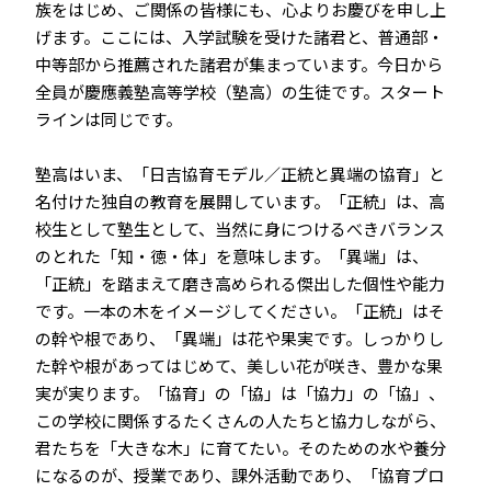
族をはじめ、ご関係の皆様にも、心よりお慶びを申し上
げます。ここには、入学試験を受けた諸君と、普通部・
中等部から推薦された諸君が集まっています。今日から
全員が慶應義塾高等学校（塾高）の生徒です。スタート
ラインは同じです。
塾高はいま、「日吉協育モデル／正統と異端の協育」と
名付けた独自の教育を展開しています。「正統」は、高
校生として塾生として、当然に身につけるべきバランス
のとれた「知・徳・体」を意味します。「異端」は、
「正統」を踏まえて磨き高められる傑出した個性や能力
です。一本の木をイメージしてください。「正統」はそ
の幹や根であり、「異端」は花や果実です。しっかりし
た幹や根があってはじめて、美しい花が咲き、豊かな果
実が実ります。「協育」の「協」は「協力」の「協」、
この学校に関係するたくさんの人たちと協力しながら、
君たちを「大きな木」に育てたい。そのための水や養分
になるのが、授業であり、課外活動であり、「協育プロ