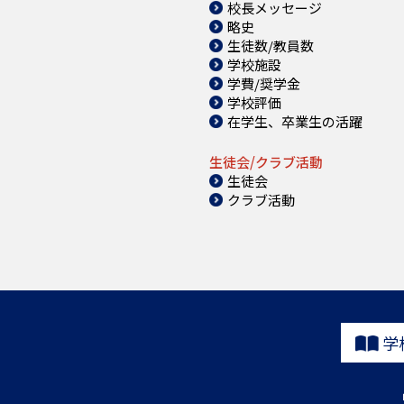
校長メッセージ
略史
生徒数/教員数
学校施設
学費/奨学金
学校評価
在学生、卒業生の活躍
生徒会/クラブ活動
生徒会
クラブ活動
学