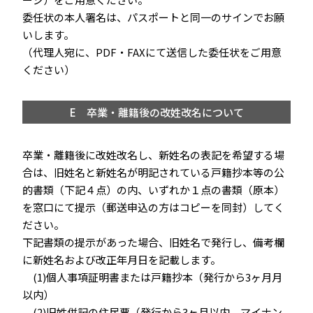
委任状の本人署名は、パスポートと同一のサインでお願
いします。
（代理人宛に、PDF・FAXにて送信した委任状をご用意
ください）
E 卒業・離籍後の改姓改名について
卒業・離籍後に改姓改名し、新姓名の表記を希望する場
合は、旧姓名と新姓名が明記されている戸籍抄本等の公
的書類（下記４点）の内、いずれか１点の書類（原本）
を窓⼝にて提⽰（郵送申込の⽅はコピーを同封）してく
ださい。
下記書類の提示があった場合、旧姓名で発行し、備考欄
に新姓名および改正年月日を記載します。
(1)個人事項証明書または⼾籍抄本（発行から3ヶ月月
以内）
(2)旧姓併記の住民票（発行から3ヶ月以内、マイナン