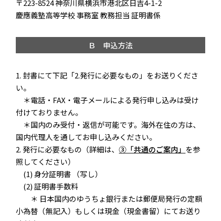
〒223-8524 神奈川県横浜市港北区日吉4-1-2
慶應義塾高等学校 事務室 教務担当 証明書係
Ｂ 申込方法
1. 封書にて下記「2.発行に必要なもの」をお送りくださ
い。
＊電話・FAX・電子メールによる発行申し込みは受け
付けておりません。
＊国内のみ受付・返信が可能です。海外在住の方は、
国内代理人を通してお申し込みください。
2. 発行に必要なもの（詳細は、
③「共通のご案内」
を参
照してください）
(1) 身分証明書 （写し）
(2) 証明書手数料
＊ 日本国内のゆうちょ銀行または郵便局発行の定額
小為替（無記入）もしくは現金（現金書留）にてお送り