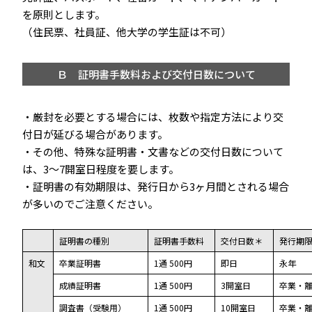
を原則とします。
（住民票、社員証、他大学の学生証は不可）
Ｂ 証明書手数料および交付日数について
・厳封を必要とする場合には、枚数や指定方法により交
付日が延びる場合があります。
・その他、特殊な証明書・文書などの交付日数について
は、3～7開室日程度を要します。
・証明書の有効期限は、発行日から3ヶ月間とされる場合
が多いのでご注意ください。
証明書の種別
証明書手数料
交付日数＊
発行期
和文
卒業証明書
1通 500円
即日
永年
成績証明書
1通 500円
3開室日
卒業・離
調査書（受験用）
1通 500円
10開室日
卒業・離