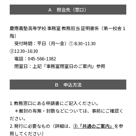
Ａ 照会先（窓口）
慶應義塾高等学校 事務室 教務担当 証明書係（第一校舎１
階）
受付時間：平日（月～金）① 8:30~11:30
②12:30~16:30
電話：045-566-1382
閉室日：上記「事務室閉室日のご案内」参照
Ｂ 申込方法
1. 教務窓口にある申請書にご記入ください。
＊厳封の有無・封数などについては、事前にご確認く
ださい。
2. 発行に必要なもの（詳細は、
③「共通のご案内」
を参
照してください）