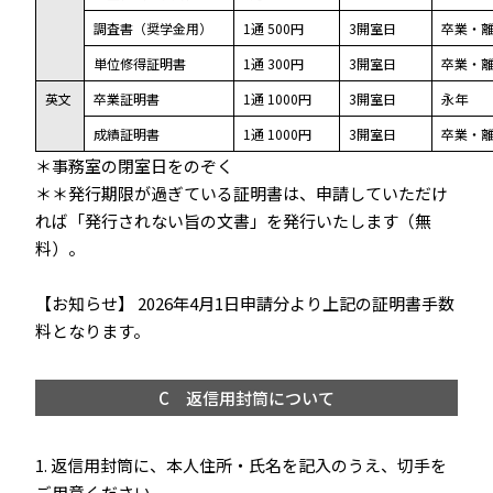
調査書（奨学金用）
1通 500円
3開室日
卒業・離
単位修得証明書
1通 300円
3開室日
卒業・離
英文
卒業証明書
1通 1000円
3開室日
永年
成績証明書
1通 1000円
3開室日
卒業・離
＊事務室の閉室日をのぞく
＊＊発行期限が過ぎている証明書は、申請していただけ
れば「発行されない旨の文書」を発行いたします（無
料）。
【お知らせ】 2026年4月1日申請分より上記の証明書手数
料となります。
C 返信用封筒について
1. 返信用封筒に、本人住所・氏名を記入のうえ、切手を
ご用意ください。