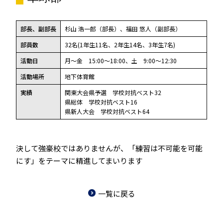
部長、副部長
杉山 浩一郎（部長）、福田 悠人（副部長）
部員数
32名(1年生11名、2年生14名、3年生7名)
活動日
月～金 15:00～18:00、土 9:00～12:30
活動場所
地下体育館
実績
関東大会県予選 学校対抗ベスト32
県総体 学校対抗ベスト16
県新人大会 学校対抗ベスト64
決して強豪校ではありませんが、「練習は不可能を可能
にす」をテーマに精進してまいります
一覧に戻る