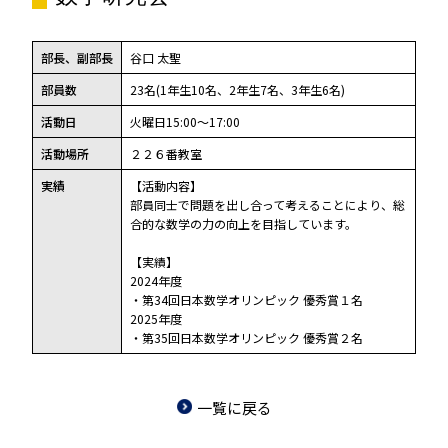
部長、副部長
谷口 太聖
部員数
23名(1年生10名、2年生7名、3年生6名)
活動日
火曜日15:00～17:00
活動場所
２２６番教室
実績
【活動内容】
部員同士で問題を出し合って考えることにより、総
合的な数学の力の向上を目指しています。
【実績】
2024年度
・第34回日本数学オリンピック 優秀賞１名
2025年度
・第35回日本数学オリンピック 優秀賞２名
一覧に戻る